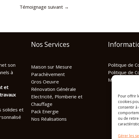
Témoignage suivant
→
Nos Services
Informati
et son
Politique de Co
Maison sur Mesure
nnels à
Politique de C
Parachèvement
Mentions Léga
Gros Oeuvre
t et
Rénovation Générale
travaux
Pour offrir 
Electricité, Plomberie et
cookies pou
Chauffage
consentir à
s solides et
Pack Energie
comportement
rsonnalisé
ou de retire
Nos Réalisations
caractéristi
Gérer les se