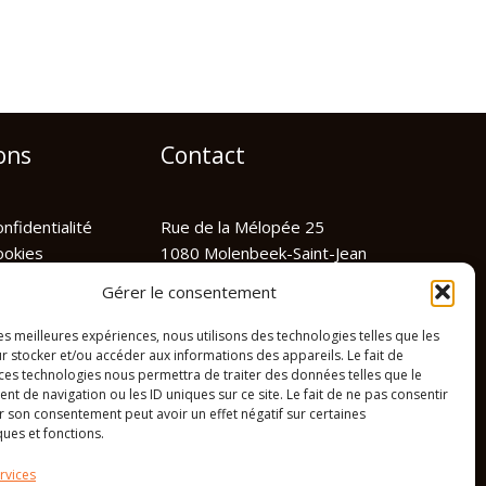
ons
Contact
nfidentialité
Rue de la Mélopée 25
ookies
1080 Molenbeek-Saint-Jean
les
info@lacompagniedesbatisseurs.
Gérer le consentement
be
02 318 04 77
les meilleures expériences, nous utilisons des technologies telles que les
TVA : BE 0676.626.765
r stocker et/ou accéder aux informations des appareils. Le fait de
 ces technologies nous permettra de traiter des données telles que le
 de navigation ou les ID uniques sur ce site. Le fait de ne pas consentir
r son consentement peut avoir un effet négatif sur certaines
ques et fonctions.
rvices