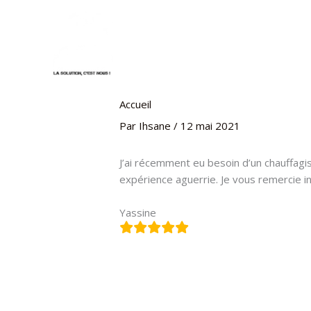
Aller
au
contenu
Nos Services
Nos Réalisat
Accueil
Par
Ihsane
/
12 mai 2021
J’ai récemment eu besoin d’un chauffagi
expérience aguerrie. Je vous remercie in
Yassine