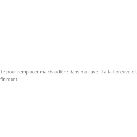
ions
A Propos
Contact
ste pour remplacer ma chaudière dans ma cave. Il a fait preuve d’
finiment !